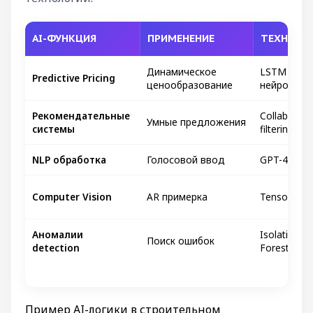
AI-ФУНКЦИЯ
ПРИМЕНЕНИЕ
ТЕХНОЛО
Динамическое
LSTM
Predictive Pricing
ценообразование
нейросети
Рекомендательные
Collaborati
Умные предложения
системы
filtering
NLP обработка
Голосовой ввод
GPT-4 API
Computer Vision
AR примерка
TensorFlow.
Аномалии
Isolation
Поиск ошибок
detection
Forest
Пример AI-логики в строительном