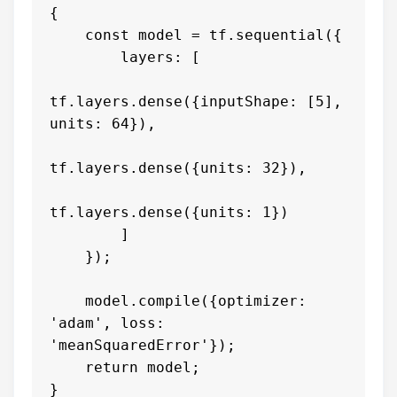
{

    const model = tf.sequential({

        layers: [

tf.layers.dense({inputShape: [5], 
units: 64}),

tf.layers.dense({units: 32}),

tf.layers.dense({units: 1})

        ]

    });

    model.compile({optimizer: 
'adam', loss: 
'meanSquaredError'});

    return model;

}